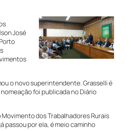
os
lson José
 Porto
as
ovimentos
rmou o novo superintendente. Grasselli é
a nomeação foi publicada no Diário
 do Movimento dos Trabalhadores Rurais
 já passou por ela, é meio caminho