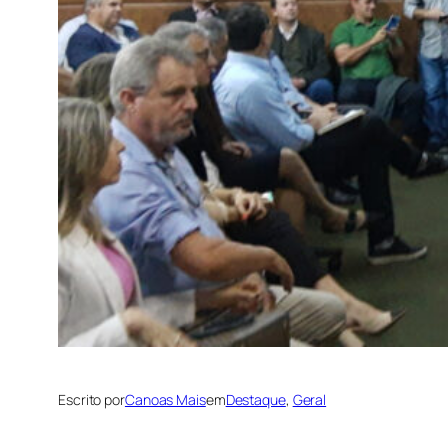
Escrito por
Canoas Mais
em
Destaque
, 
Geral