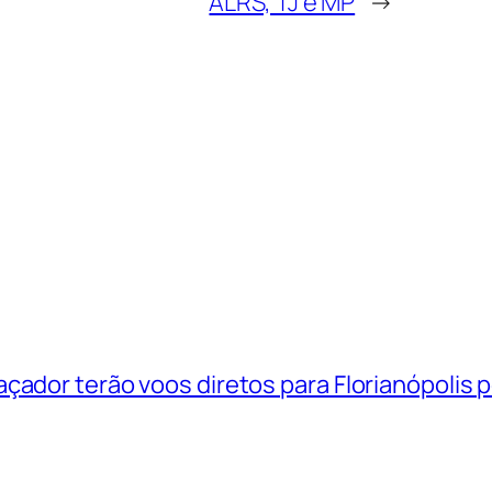
ALRS, TJ e MP
→
çador terão voos diretos para Florianópolis 