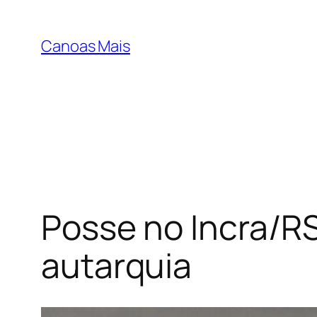
Pular
para
Canoas Mais
o
conteúdo
Posse no Incra/R
autarquia