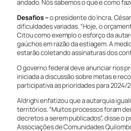
andado. Nós sabemos o que e como fazer
Desafios –
o presidente do Incra, César
dificuldades variadas. “Hoje, o orçamen
Citou como exemplo o esforço da autarq
gaúchos em razão da estiagem. A medida 
estarão coletando assinaturas dos cont
O governo federal deve anunciar nos p
iniciada a discussão sobre metas e rec
participativa as prioridades para 2024/
Aldrighi enfatizou que a autarquia igu
territórios. “Muitos processos foram d
decretos a serem publicados”, disse o 
Associações de Comunidades Quilombol