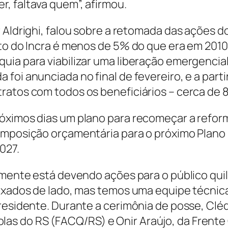
, faltava quem”, afirmou.
 Aldrighi, falou sobre a retomada das ações d
to do Incra é menos de 5% do que era em 2010.
uia para viabilizar uma liberação emergencia
foi anunciada no final de fevereiro, e a part
ratos com todos os beneficiários – cerca de 8
róximos dias um plano para recomeçar a refor
omposição orçamentária para o próximo Plano 
2027.
almente está devendo ações para o público qui
eixados de lado, mas temos uma equipe técnic
presidente. Durante a cerimônia de posse, Clé
as do RS (FACQ/RS) e Onir Araújo, da Frente