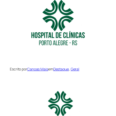
Escrito por
Canoas Mais
em
Destaque
, 
Geral