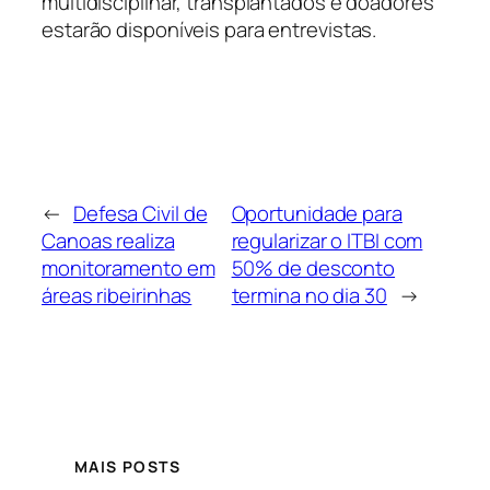
multidisciplinar, transplantados e doadores
estarão disponíveis para entrevistas.
←
Defesa Civil de
Oportunidade para
Canoas realiza
regularizar o ITBI com
monitoramento em
50% de desconto
áreas ribeirinhas
termina no dia 30
→
MAIS POSTS