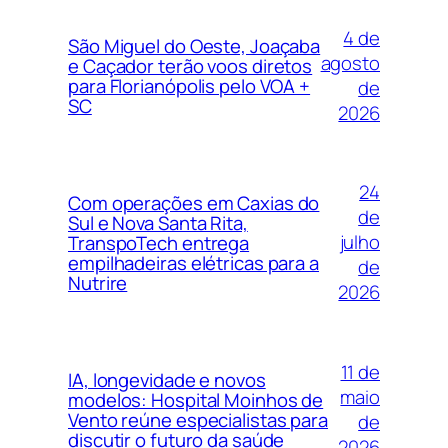
4 de
São Miguel do Oeste, Joaçaba
agosto
e Caçador terão voos diretos
para Florianópolis pelo VOA +
de
SC
2026
24
Com operações em Caxias do
de
Sul e Nova Santa Rita,
julho
TranspoTech entrega
empilhadeiras elétricas para a
de
Nutrire
2026
11 de
IA, longevidade e novos
maio
modelos: Hospital Moinhos de
Vento reúne especialistas para
de
discutir o futuro da saúde
2026