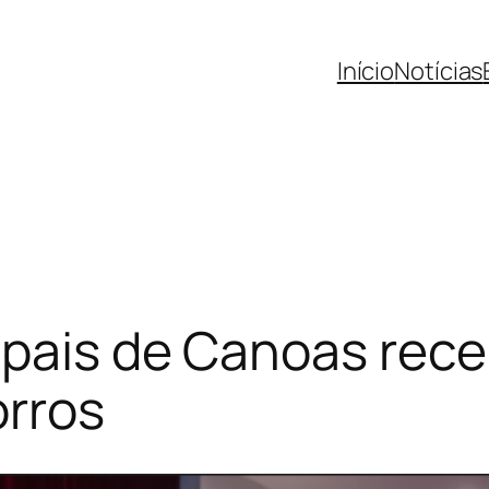
Início
Notícias
ipais de Canoas rec
orros