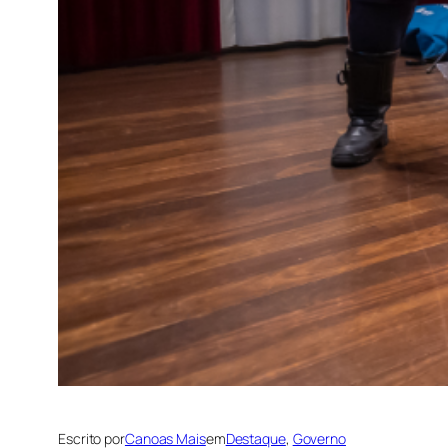
Escrito por
Canoas Mais
em
Destaque
, 
Governo