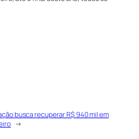
ação busca recuperar R$ 940 mil em
eiro
→