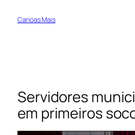
Pular
para
Canoas Mais
o
conteúdo
Servidores munic
em primeiros soc