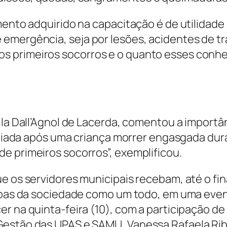
imento adquirido na capacitação é de utilidad
emergência, seja por lesões, acidentes de tr
s primeiros socorros e o quanto esses conhe
eila Dall’Agnol de Lacerda, comentou a impor
 criada após uma criança morrer engasgada dura
e primeiros socorros”, exemplificou.
e os servidores municipais recebam, até o fi
essoas da sociedade como um todo, em uma eve
r na quinta-feira (10), com a participação de
estão das UPAS e SAMU, Vanessa Rafaela Ribei