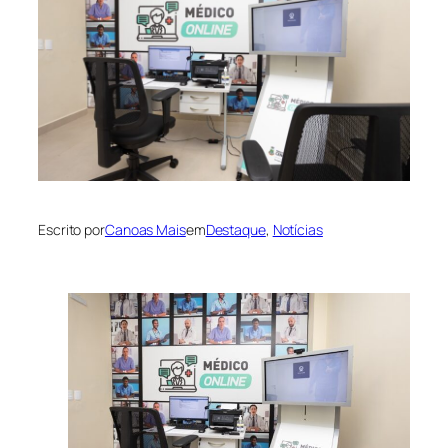
Escrito por
Canoas Mais
em
Destaque
, 
Notícias