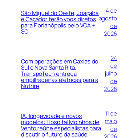
4 de
São Miguel do Oeste, Joaçaba
agosto
e Caçador terão voos diretos
para Florianópolis pelo VOA +
de
SC
2026
24
Com operações em Caxias do
de
Sul e Nova Santa Rita,
julho
TranspoTech entrega
empilhadeiras elétricas para a
de
Nutrire
2026
11 de
IA, longevidade e novos
maio
modelos: Hospital Moinhos de
Vento reúne especialistas para
de
discutir o futuro da saúde
2026