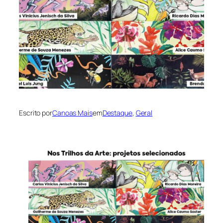
Escrito por
Canoas Mais
em
Destaque
, 
Geral