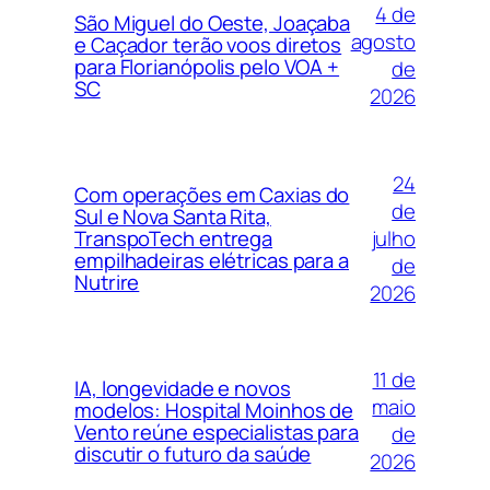
4 de
São Miguel do Oeste, Joaçaba
agosto
e Caçador terão voos diretos
para Florianópolis pelo VOA +
de
SC
2026
24
Com operações em Caxias do
de
Sul e Nova Santa Rita,
julho
TranspoTech entrega
empilhadeiras elétricas para a
de
Nutrire
2026
11 de
IA, longevidade e novos
maio
modelos: Hospital Moinhos de
Vento reúne especialistas para
de
discutir o futuro da saúde
2026