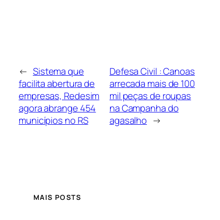
←
Sistema que
Defesa Civil : Canoas
facilita abertura de
arrecada mais de 100
empresas, Redesim
mil peças de roupas
agora abrange 454
na Campanha do
municípios no RS
agasalho
→
MAIS POSTS