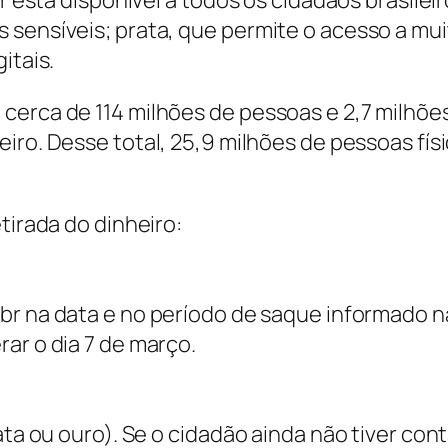
br está disponível a todos os cidadãos brasilei
sensíveis; prata, que permite o acesso a muit
itais.
 cerca de 114 milhões de pessoas e 2,7 milh
eiro. Desse total, 25,9 milhões de pessoas fí
tirada do dinheiro:
br na data e no período de saque informado 
ar o dia 7 de março.
ata ou ouro). Se o cidadão ainda não tiver cont