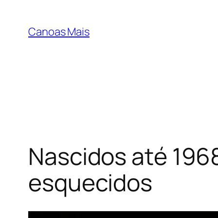
Pular
para
Canoas Mais
o
conteúdo
Nascidos até 196
esquecidos