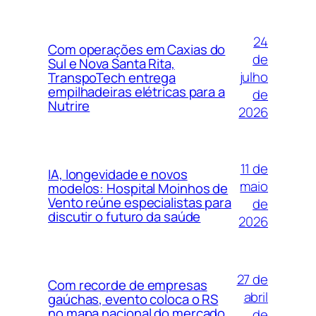
24
Com operações em Caxias do
de
Sul e Nova Santa Rita,
julho
TranspoTech entrega
empilhadeiras elétricas para a
de
Nutrire
2026
11 de
IA, longevidade e novos
maio
modelos: Hospital Moinhos de
Vento reúne especialistas para
de
discutir o futuro da saúde
2026
27 de
Com recorde de empresas
abril
gaúchas, evento coloca o RS
no mapa nacional do mercado
de