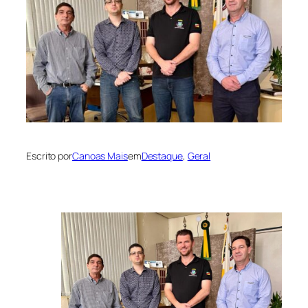
Escrito por
Canoas Mais
em
Destaque
, 
Geral