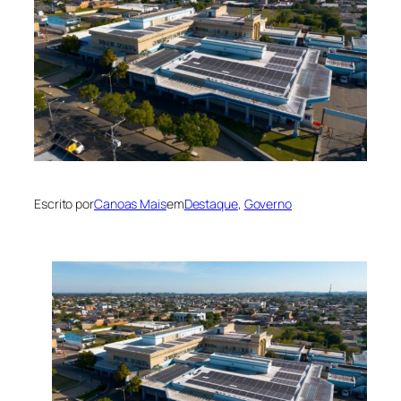
Escrito por
Canoas Mais
em
Destaque
, 
Governo