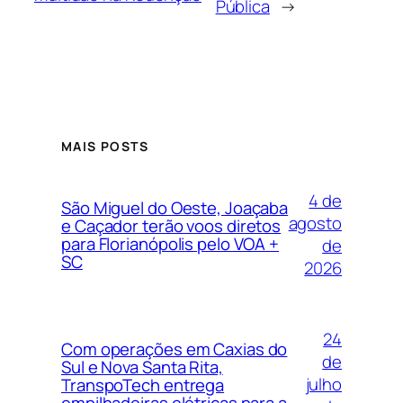
Pública
→
MAIS POSTS
4 de
São Miguel do Oeste, Joaçaba
agosto
e Caçador terão voos diretos
para Florianópolis pelo VOA +
de
SC
2026
24
Com operações em Caxias do
de
Sul e Nova Santa Rita,
julho
TranspoTech entrega
empilhadeiras elétricas para a