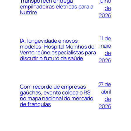
julho
TranspoTech entrega
empilhadeiras elétricas para a
de
Nutrire
2026
11 de
IA, longevidade e novos
maio
modelos: Hospital Moinhos de
Vento reúne especialistas para
de
discutir o futuro da saúde
2026
27 de
Com recorde de empresas
abril
gaúchas, evento coloca o RS
no mapa nacional do mercado
de
de franquias
2026