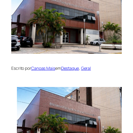
Escrito por
Canoas Mais
em
Destaque
, 
Geral