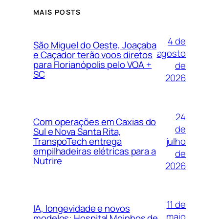
MAIS POSTS
4 de
São Miguel do Oeste, Joaçaba
agosto
e Caçador terão voos diretos
para Florianópolis pelo VOA +
de
SC
2026
24
Com operações em Caxias do
de
Sul e Nova Santa Rita,
julho
TranspoTech entrega
empilhadeiras elétricas para a
de
Nutrire
2026
11 de
IA, longevidade e novos
maio
modelos: Hospital Moinhos de