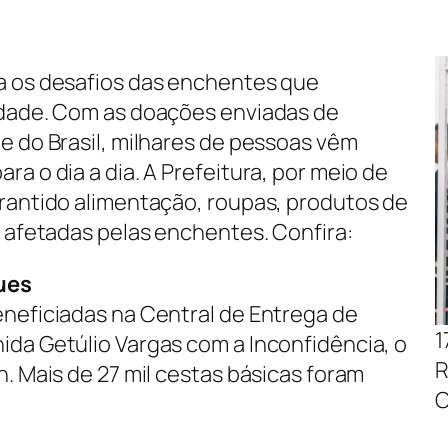
ta os desafios das enchentes que
cidade. Com as doações enviadas de
e do Brasil, milhares de pessoas vêm
a o dia a dia. A Prefeitura, por meio de
arantido alimentação, roupas, produtos de
s afetadas pelas enchentes. Confira:
gues
eneficiadas na Central de Entrega de
1
ida Getúlio Vargas com a Inconfidência, o
R
h. Mais de 27 mil cestas básicas foram
C