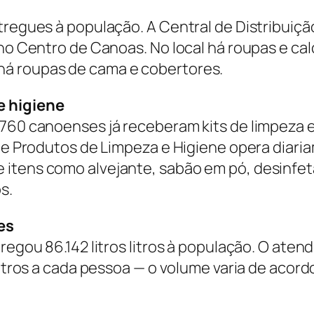
tregues à população. A Central de Distribuiçã
 no Centro de Canoas. No local há roupas e c
há roupas de cama e cobertores.
e higiene
.760 canoenses já receberam kits de limpeza 
 de Produtos de Limpeza e Higiene opera diaria
 itens como alvejante, sabão em pó, desinfet
s.
es
regou 86.142 litros litros à população. O aten
 litros a cada pessoa — o volume varia de aco