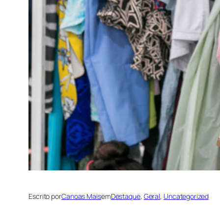
Escrito por
Canoas Mais
em
Destaque
, 
Geral
, 
Uncategorized