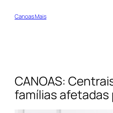
Pular
para
Canoas Mais
o
conteúdo
CANOAS: Centrais
famílias afetadas