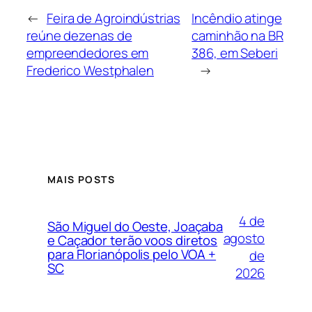
←
Feira de Agroindústrias
Incêndio atinge
reúne dezenas de
caminhão na BR
empreendedores em
386, em Seberi
Frederico Westphalen
→
MAIS POSTS
4 de
São Miguel do Oeste, Joaçaba
agosto
e Caçador terão voos diretos
para Florianópolis pelo VOA +
de
SC
2026