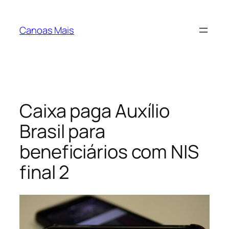
Pular
para
Canoas Mais
o
conteúdo
Caixa paga Auxílio
Brasil para
beneficiários com NIS
final 2