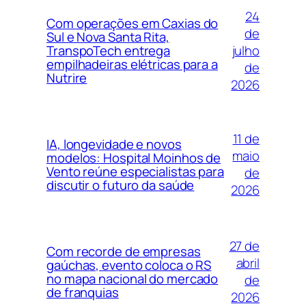
24
Com operações em Caxias do
de
Sul e Nova Santa Rita,
julho
TranspoTech entrega
empilhadeiras elétricas para a
de
Nutrire
2026
11 de
IA, longevidade e novos
maio
modelos: Hospital Moinhos de
Vento reúne especialistas para
de
discutir o futuro da saúde
2026
27 de
Com recorde de empresas
abril
gaúchas, evento coloca o RS
no mapa nacional do mercado
de
de franquias
2026