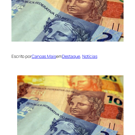
Escrito por
Canoas Mais
em
Destaque
, 
Notícias