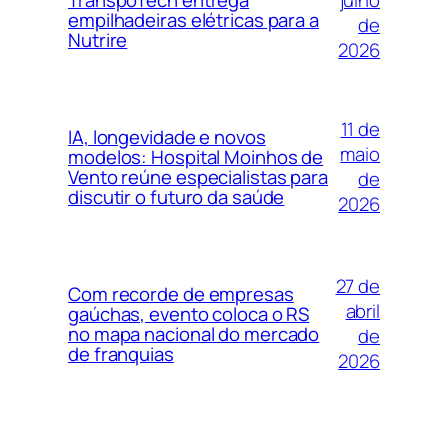
TranspoTech entrega
empilhadeiras elétricas para a
de
Nutrire
2026
11 de
IA, longevidade e novos
maio
modelos: Hospital Moinhos de
Vento reúne especialistas para
de
discutir o futuro da saúde
2026
27 de
Com recorde de empresas
abril
gaúchas, evento coloca o RS
no mapa nacional do mercado
de
de franquias
2026