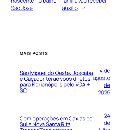
nascente no bairro
família vão receber
São José
auxílio
→
MAIS POSTS
4 de
São Miguel do Oeste, Joaçaba
agosto
e Caçador terão voos diretos
para Florianópolis pelo VOA +
de
SC
2026
24
Com operações em Caxias do
de
Sul e Nova Santa Rita,
julho