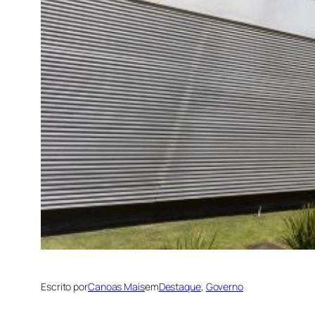
Escrito por
Canoas Mais
em
Destaque
, 
Governo