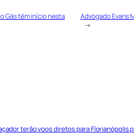
io Gás têm início nesta
Advogado Evans Me
→
çador terão voos diretos para Florianópolis 