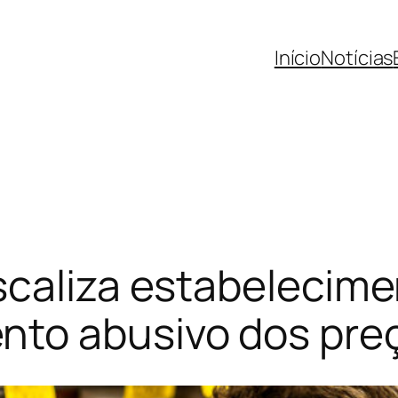
Início
Notícias
scaliza estabelecim
to abusivo dos pre