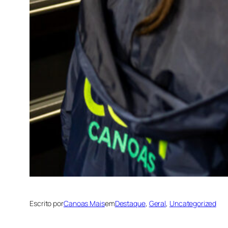
Escrito por
Canoas Mais
em
Destaque
, 
Geral
, 
Uncategorized