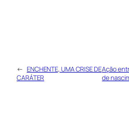
←
ENCHENTE, UMA CRISE DE
Ação entr
CARÁTER
de nasci