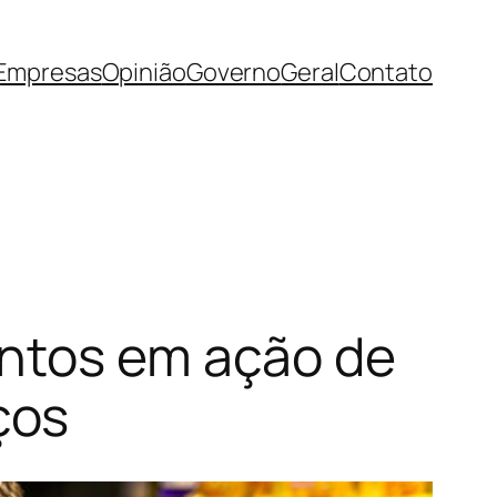
Empresas
Opinião
Governo
Geral
Contato
entos em ação de
ços