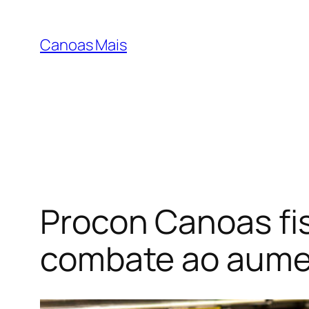
Pular
para
Canoas Mais
o
conteúdo
Procon Canoas fi
combate ao aumen