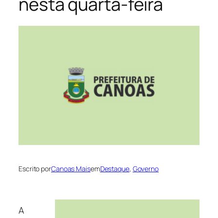
nesta quarta-feira
Escrito por
Canoas Mais
em
Destaque
, 
Governo
A