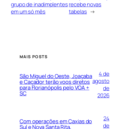
grupo de inadimplentes
recebe novas
em um só mês
tabelas
→
MAIS POSTS
4 de
São Miguel do Oeste, Joaçaba
agosto
e Caçador terão voos diretos
para Florianópolis pelo VOA +
de
SC
2026
24
Com operações em Caxias do
de
Sul e Nova Santa Rita,