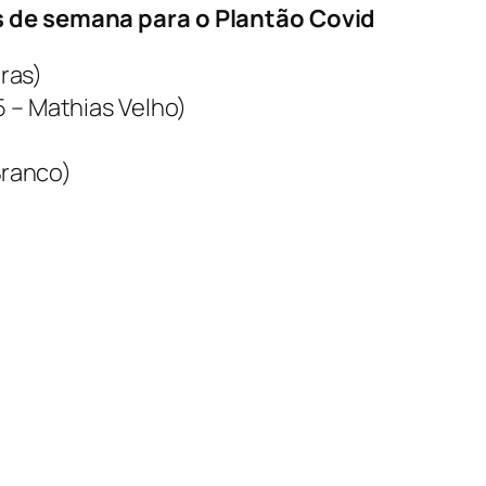
s de semana para o Plantão Covid
iras)
5 – Mathias Velho)
)
Branco)