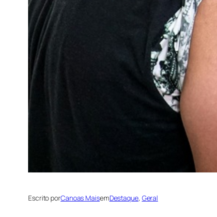
Escrito por
Canoas Mais
em
Destaque
, 
Geral