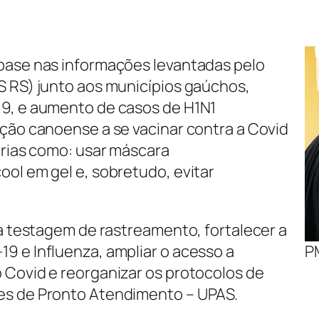
 base nas informações levantadas pelo
S RS) junto aos municípios gaúchos,
19, e aumento de casos de H1N1
ação canoense a se vacinar contra a Covid
árias como: usar máscara
ool em gel e, sobretudo, evitar
 a testagem de rastreamento, fortalecer a
9 e Influenza, ampliar o acesso a
P
 Covid e reorganizar os protocolos de
es de Pronto Atendimento – UPAS.