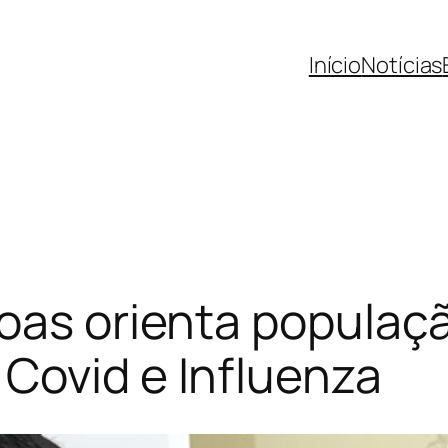
Início
Notícias
oas orienta populaçã
Covid e Influenza