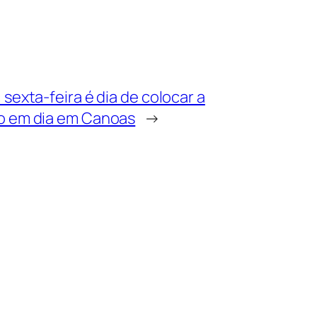
 sexta-feira é dia de colocar a
o em dia em Canoas
→