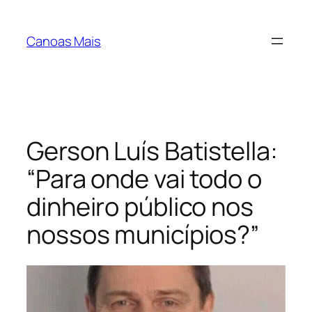
Pular
para
Canoas Mais
o
conteúdo
Gerson Luís Batistella:
“Para onde vai todo o
dinheiro público nos
nossos municípios?”