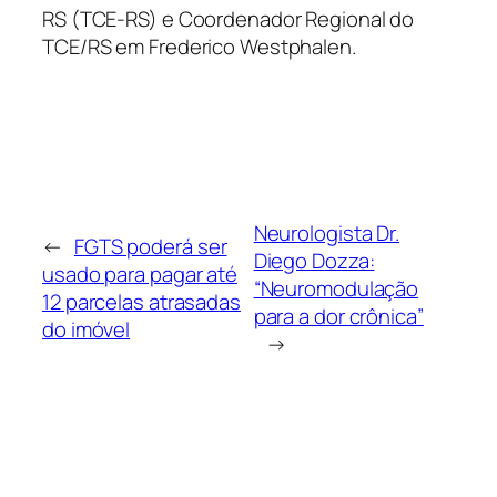
RS (TCE-RS) e Coordenador Regional do
TCE/RS em Frederico Westphalen.
Neurologista Dr.
←
FGTS poderá ser
Diego Dozza:
usado para pagar até
“Neuromodulação
12 parcelas atrasadas
para a dor crônica”
do imóvel
→