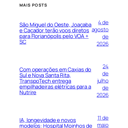
MAIS POSTS
4 de
São Miguel do Oeste, Joaçaba
agosto
e Caçador terão voos diretos
para Florianópolis pelo VOA +
de
SC
2026
24
Com operações em Caxias do
de
Sul e Nova Santa Rita,
julho
TranspoTech entrega
empilhadeiras elétricas para a
de
Nutrire
2026
11 de
IA, longevidade e novos
maio
modelos: Hospital Moinhos de