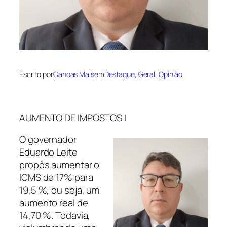
Escrito por
Canoas Mais
em
Destaque
, 
Geral
, 
Opinião
AUMENTO DE IMPOSTOS I
O governador
Eduardo Leite
propôs aumentar o
ICMS de 17% para
19,5 %, ou seja, um
aumento real de
14,70 %. Todavia,