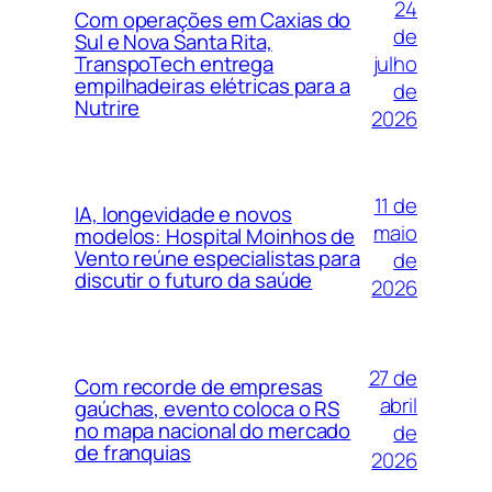
24
Com operações em Caxias do
de
Sul e Nova Santa Rita,
julho
TranspoTech entrega
empilhadeiras elétricas para a
de
Nutrire
2026
11 de
IA, longevidade e novos
maio
modelos: Hospital Moinhos de
Vento reúne especialistas para
de
discutir o futuro da saúde
2026
27 de
Com recorde de empresas
abril
gaúchas, evento coloca o RS
no mapa nacional do mercado
de
de franquias
2026