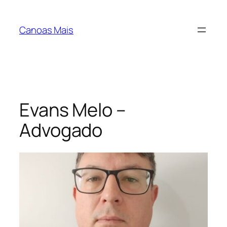
Pular
para
Canoas Mais
o
conteúdo
Evans Melo –
Advogado