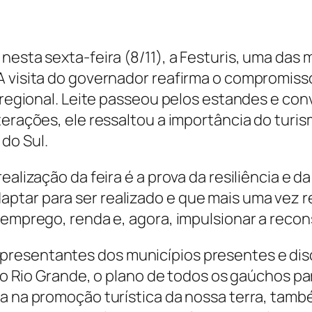
nesta sexta-feira (8/11), a Festuris, uma das
A visita do governador reafirma o compromiss
a regional. Leite passeou pelos estandes e co
nterações, ele ressaltou a importância do tu
do Sul.
ealização da feira é a prova da resiliência e 
tar para ser realizado e que mais uma vez r
 emprego, renda e, agora, impulsionar a recon
resentantes dos municípios presentes e disc
lano Rio Grande, o plano de todos os gaúchos 
a na promoção turística da nossa terra, també