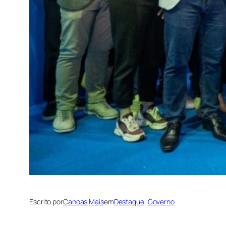
Escrito por
Canoas Mais
em
Destaque
, 
Governo