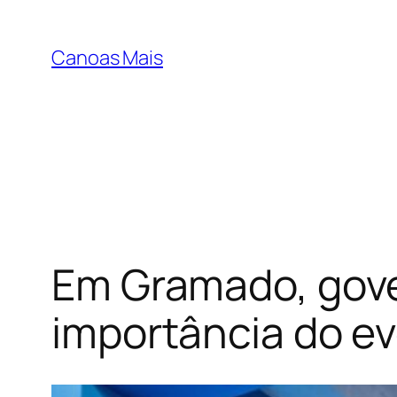
Pular
para
Canoas Mais
o
conteúdo
Em Gramado, gover
importância do e