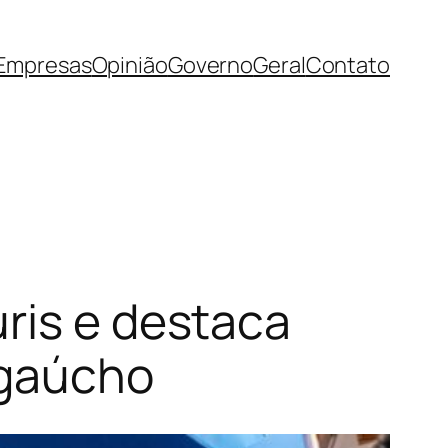
Empresas
Opinião
Governo
Geral
Contato
ris e destaca
 gaúcho