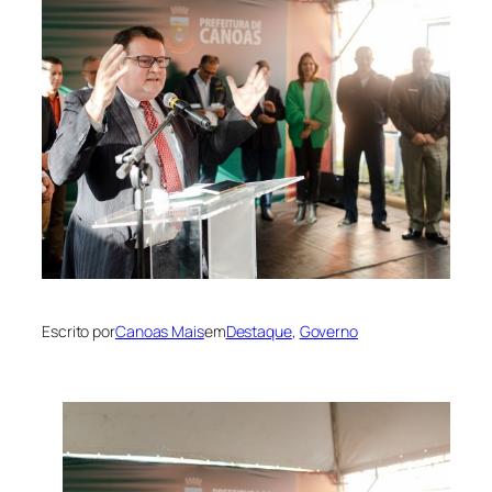
Escrito por
Canoas Mais
em
Destaque
, 
Governo