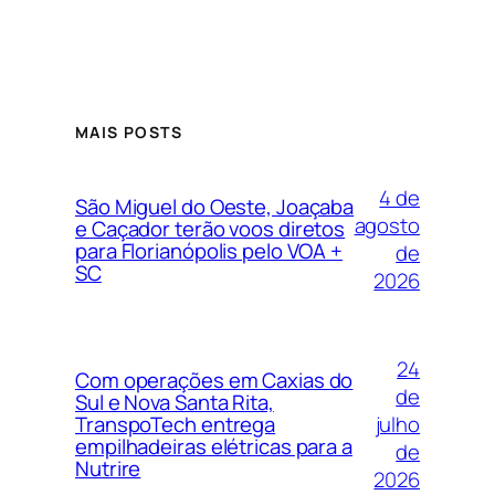
MAIS POSTS
4 de
São Miguel do Oeste, Joaçaba
agosto
e Caçador terão voos diretos
para Florianópolis pelo VOA +
de
SC
2026
24
Com operações em Caxias do
de
Sul e Nova Santa Rita,
julho
TranspoTech entrega
empilhadeiras elétricas para a
de
Nutrire
2026