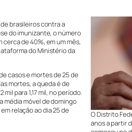
de brasileiros contra a
ose do imunizante, o número
am cerca de 40%, em um mês,
ataforma do Ministério da
de casos e mortes de 25 de
das mortes, a queda é de
il para 1,17 mil, no período.
 na média móvel de domingo
em relação ao dia 25 de
O Distrito Fe
anos a partir 