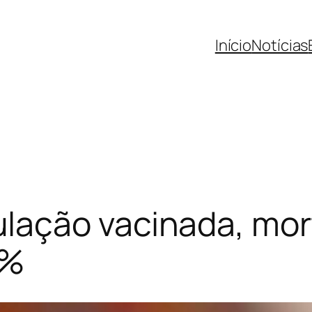
Início
Notícias
ação vacinada, mor
0%