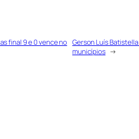
s final 9 e 0 vence no
Gerson Luís Batistell
municípios
→