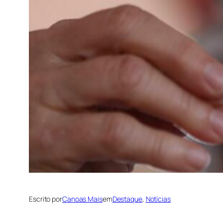
Escrito por
Canoas Mais
em
Destaque
, 
Notícias