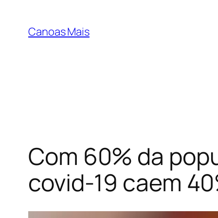
Pular
para
Canoas Mais
o
conteúdo
Com 60% da popul
covid-19 caem 4