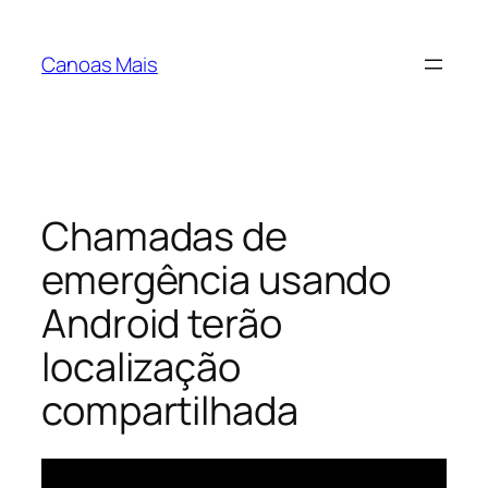
Pular
para
Canoas Mais
o
conteúdo
Chamadas de
emergência usando
Android terão
localização
compartilhada