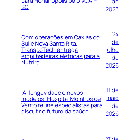
para Florianópolis pelo VOA +
de
SC
2026
24
Com operações em Caxias do
de
Sul e Nova Santa Rita,
julho
TranspoTech entrega
empilhadeiras elétricas para a
de
Nutrire
2026
11 de
IA, longevidade e novos
maio
modelos: Hospital Moinhos de
Vento reúne especialistas para
de
discutir o futuro da saúde
2026
27 de