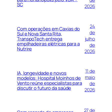
de
SC
2026
24
Com operações em Caxias do
de
Sul e Nova Santa Rita,
julho
TranspoTech entrega
empilhadeiras elétricas para a
de
Nutrire
2026
11 de
IA, longevidade e novos
maio
modelos: Hospital Moinhos de
Vento reúne especialistas para
de
discutir o futuro da saúde
2026
27 de