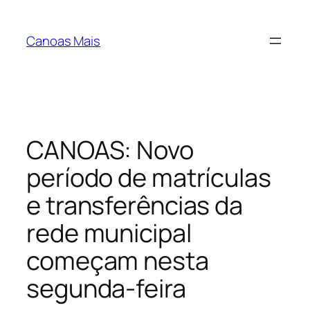
Pular
para
Canoas Mais
o
conteúdo
CANOAS: Novo
período de matrículas
e transferências da
rede municipal
começam nesta
segunda-feira