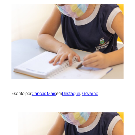
Escrito por
Canoas Mais
em
Destaque
, 
Governo