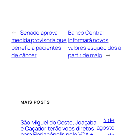
←
Senado aprova
Banco Central
medida provisória que
informará novos
beneficia pacientes
valores esquecidos a
de câncer
partir de maio
→
MAIS POSTS
4 de
São Miguel do Oeste, Joaçaba
agosto
e Caçador terão voos diretos
para Florianópolis pelo VOA +