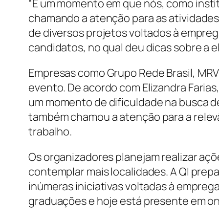
“É um momento em que nós, como instit
chamando a atenção para as atividades d
de diversos projetos voltados à empreg
candidatos, no qual deu dicas sobre a 
Empresas como Grupo Rede Brasil, MRV C
evento. De acordo com Elizandra Faria
um momento de dificuldade na busca de
também chamou a atenção para a relevân
trabalho.
Os organizadores planejam realizar aç
contemplar mais localidades. A QI prepa
inúmeras iniciativas voltadas à emprega
graduações e hoje está presente em onz