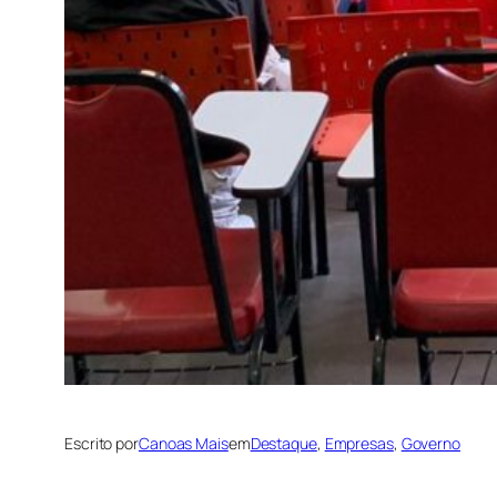
Escrito por
Canoas Mais
em
Destaque
, 
Empresas
, 
Governo