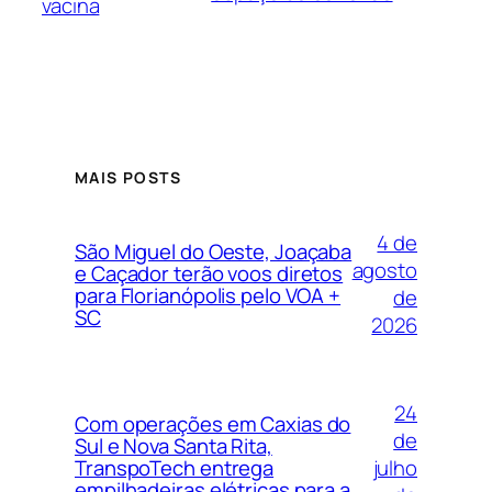
vacina
MAIS POSTS
4 de
São Miguel do Oeste, Joaçaba
agosto
e Caçador terão voos diretos
para Florianópolis pelo VOA +
de
SC
2026
24
Com operações em Caxias do
de
Sul e Nova Santa Rita,
julho
TranspoTech entrega
empilhadeiras elétricas para a