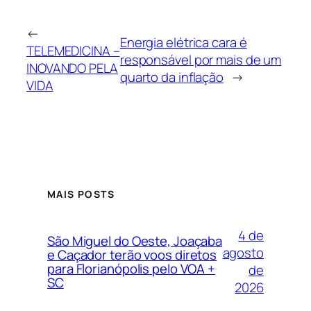
←
Energia elétrica cara é
TELEMEDICINA –
responsável por mais de um
INOVANDO PELA
quarto da inflação
→
VIDA
MAIS POSTS
4 de
São Miguel do Oeste, Joaçaba
agosto
e Caçador terão voos diretos
para Florianópolis pelo VOA +
de
SC
2026