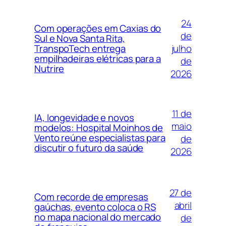
24
Com operações em Caxias do
de
Sul e Nova Santa Rita,
julho
TranspoTech entrega
empilhadeiras elétricas para a
de
Nutrire
2026
11 de
IA, longevidade e novos
maio
modelos: Hospital Moinhos de
Vento reúne especialistas para
de
discutir o futuro da saúde
2026
27 de
Com recorde de empresas
abril
gaúchas, evento coloca o RS
no mapa nacional do mercado
de