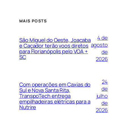
MAIS POSTS
4 de
São Miguel do Oeste, Joaçaba
agosto
e Caçador terão voos diretos
para Florianópolis pelo VOA +
de
SC
2026
24
Com operações em Caxias do
de
Sul e Nova Santa Rita,
julho
TranspoTech entrega
empilhadeiras elétricas para a
de
Nutrire
2026