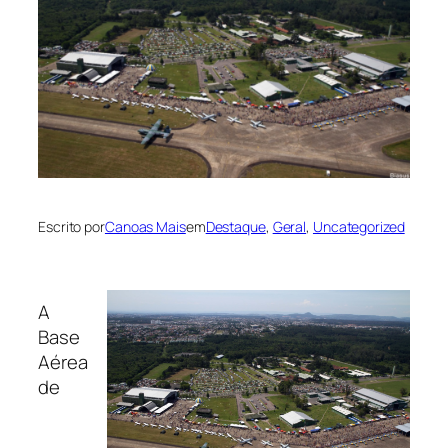
Escrito por
Canoas Mais
em
Destaque
, 
Geral
, 
Uncategorized
A
Base
Aérea
de