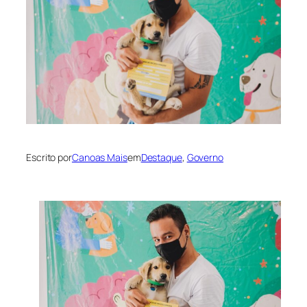
Escrito por
Canoas Mais
em
Destaque
, 
Governo