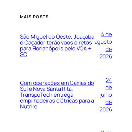
MAIS POSTS
4 de
São Miguel do Oeste, Joaçaba
agosto
e Caçador terão voos diretos
para Florianópolis pelo VOA +
de
SC
2026
24
Com operações em Caxias do
de
Sul e Nova Santa Rita,
julho
TranspoTech entrega
empilhadeiras elétricas para a
de
Nutrire
2026